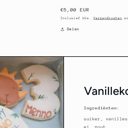
Normale
€5,00 EUR
prijs
Inclusief btw.
Verzendkosten
wo
Delen
Vanillek
Ingrediënten
:
suiker, vanilles
ei, zout