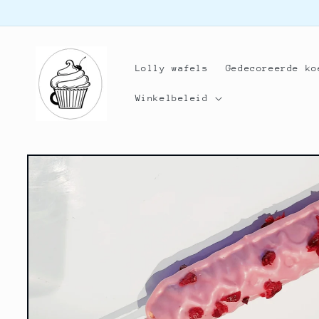
Meteen
naar de
content
Lolly wafels
Gedecoreerde ko
Winkelbeleid
Ga direct naar
productinformatie