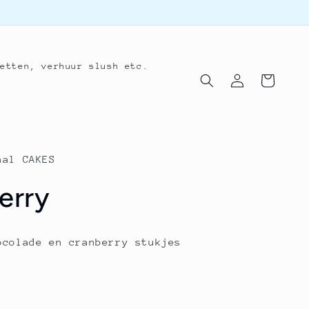
fetten, verhuur slush etc.
Inloggen
Winkelwagen
nal CAKES
erry
ocolade en cranberry stukjes