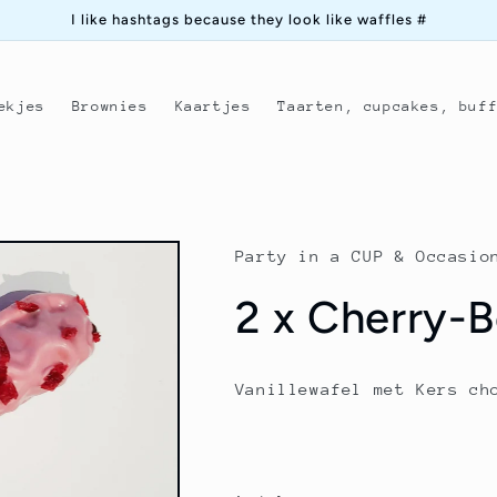
I like hashtags because they look like waffles #
ekjes
Brownies
Kaartjes
Taarten, cupcakes, buf
Party in a CUP & Occasio
2 x Cherry-B
Vanillewafel met Kers ch