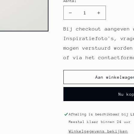
Aantal
Aantal
Aantal
verlagen
verhogen
voor
voor
Bij checkout aangeven 
2
2
Inspiratiefoto's, vrag
x
x
Cherry-
Cherry-
mogen verstuurd worden
Berry
Berry
of via het contactform
Aan winkelwage
Nu ko
Afhaling is beschikbaar bij
L
Meestal klaar binnen 24 uur
Winkelgegevens bekijken